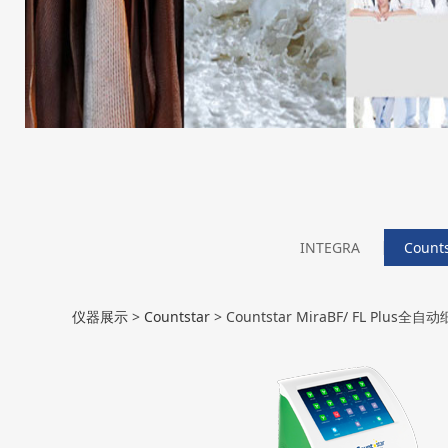
INTEGRA
Counts
Countstar Mira
仪器展示
>
Countstar
>
Countstar MiraBF/ FL Plus