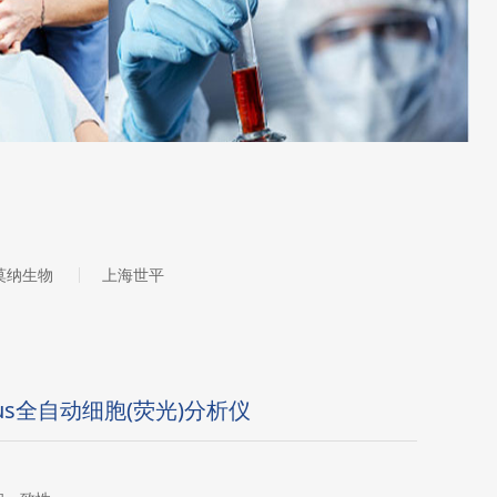
莫纳生物
上海世平
(荧光)分析仪
FL Plus全自动细胞(荧光)分析仪