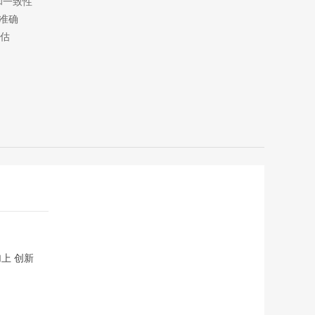
和一致性
更准确
估
上 创新